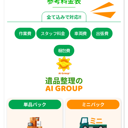
参考料金表
全て込みで対応!!
作業費
スタッフ料金
車両費
出張費
梱包費
単品パック
ミニパック