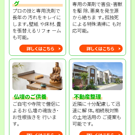
グ
専用の薬剤で害虫･害獣
プロの技と専用洗剤で
を駆 除､悪臭を発生源
長年の 汚れをキレイに
から絶ちま す｡孤独死
します｡壁紙 や床材､畳
による特殊清掃に も対
を張替えるリフォ ーム
応可能｡
も可能｡
詳しくはこちら
詳しくはこちら
不動産整理
仏壇のご供養
近隣に十分配慮して迅
ご自宅や寺院で僧侶に
速に解 体｡相続税対策
よるお 仏壇の魂抜き･
の土地活用の ご提案も
お性根抜きを 行いま
可能です｡
す｡
詳しくはこちら
詳しくはこちら