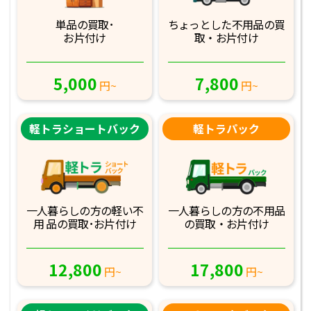
単品の買取･
ちょっとした不用品
の買
お片付け
取・お片付け
5,000
7,800
円~
円~
軽トラショートバック
軽トラパック
一人暮らしの方の軽
い不
一人暮らしの方の不
用品
用 品の買取･お
片付け
の買取・お片付け
12,800
17,800
円~
円~