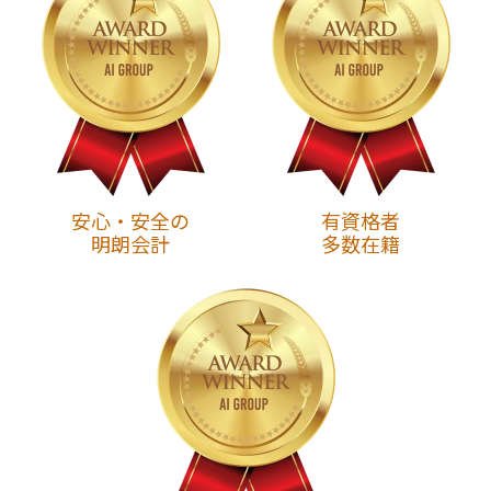
安心・安全の
有資格者
明朗会計
多数在籍