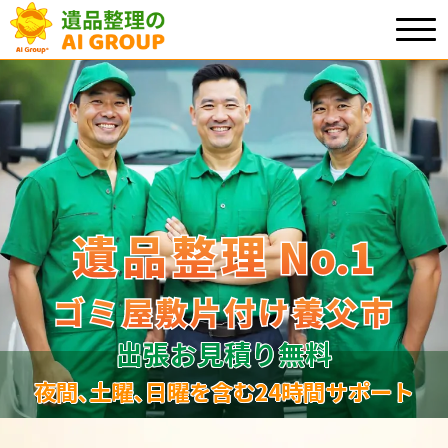
遺品整理
遺品整理
No.1
No
.
1
ゴミ屋敷片付け養父市
ゴミ屋敷片付け養父市
出張お見積り無料
夜間､土曜､日曜を含む24時間サポート