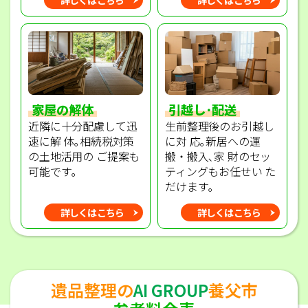
家屋の解体
引越し･配送
近隣に十分配慮して迅
生前整理後のお引越し
速に解 体｡相続税対策
に対 応｡新居への運
の土地活用の ご提案も
搬・搬入､家 財のセッ
可能です｡
ティングもお任せい た
だけます｡
詳しくはこちら
詳しくはこちら
遺品整理の
AI GROUP
養父市