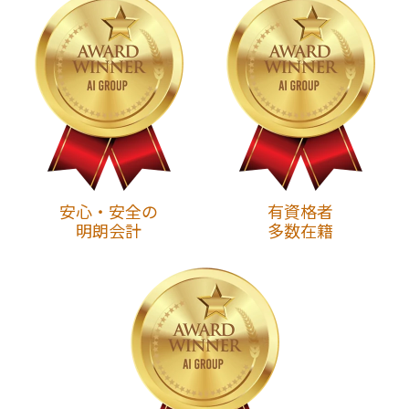
安心・安全の
有資格者
明朗会計
多数在籍