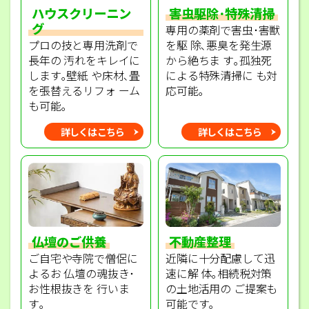
ハウスクリーニン
害虫駆除･特殊清掃
グ
専用の薬剤で害虫･害獣
プロの技と専用洗剤で
を駆 除､悪臭を発生源
長年の 汚れをキレイに
から絶ちま す｡孤独死
します｡壁紙 や床材､畳
による特殊清掃に も対
を張替えるリフォ ーム
応可能｡
も可能｡
詳しくはこちら
詳しくはこちら
不動産整理
仏壇のご供養
近隣に十分配慮して迅
ご自宅や寺院で僧侶に
速に解 体｡相続税対策
よるお 仏壇の魂抜き･
の土地活用の ご提案も
お性根抜きを 行いま
可能です｡
す｡