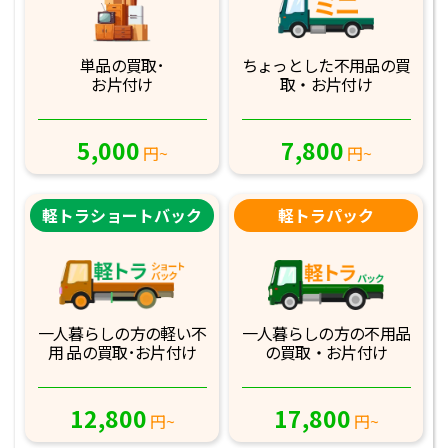
単品の買取･
ちょっとした不用品
の買
お片付け
取・お片付け
5,000
7,800
円~
円~
軽トラショートバック
軽トラパック
一人暮らしの方の軽
い不
一人暮らしの方の不
用品
用 品の買取･お
片付け
の買取・お片付け
12,800
17,800
円~
円~