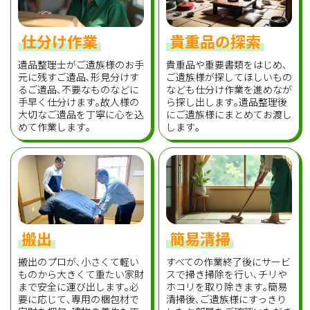
仕分け作業
貴重品の探索
遺品整理士がご遺族様のお手
貴重品や重要書類をはじめ､
元に残すご遺品､形見分けす
ご遺族様が探してほしいもの
るご遺品､不要なものなどに
なども仕分け作業を進めなが
手早く仕分けます｡故人様の
ら探し出します｡遺品整理後
大切なご遺品を丁寧に心を込
にご遺族様にまとめてお渡し
めて作業します｡
します｡
搬出
簡易清掃
搬出のプロが､小さくて軽い
すべての作業終了後にサービ
ものから大きくて重たい家財
スで掃き掃除を行い､チリや
まで安全に運び出します｡必
ホコリを取り除きます｡簡易
要に応じて､専用の梱包材で
清掃後､ご遺族様にすっきり