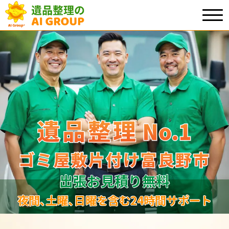
遺品整理
遺品整理
No.1
No
.
1
ゴミ屋敷片付け富良野市
ゴミ屋敷片付け富良野市
出張お見積り無料
夜間､土曜､日曜を含む24時間サポート