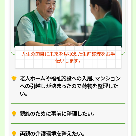
人生の節目に未来を見据えた
生前整理をお手
伝いします｡
老人ホームや福祉施設への入居､マ
ンション
への引越しが決まったので
荷物を整理した
い｡
親族のために事前に整理したい｡
両親の介護環境を整えたい｡