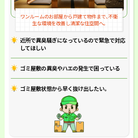
ワンルームのお部屋から戸建
て物件まで､不衛
生な環境を改
善し清潔な住空間へ｡
近所で異臭騒ぎになっているの
で緊急で対応
してほしい
ゴミ屋敷の異臭やハエの
発生で困っている
ゴミ屋敷状態から早く抜け出したい｡