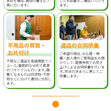
家財を梱包､建物の養生も丁
したお部屋をご確認いただき
寧に行います｡
ます｡
不用品の買取・
遺品の合同供養
お片付け
ご希望の場合､お仏壇・神
棚・故人様のご愛用品をお預
不用なご遺品を高価買取でリ
かりして､提携寺院でお焚き
ユース｡徹底的な分別で資源
上げによる合同供養を行いま
のリサイクルも行います｡廃
す｡宗派の決まりに準じてご
棄となるものは可燃物･不燃
供養します｡
物などに分けて適切に分別し
ます｡