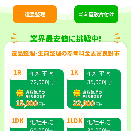
遺品整理
ゴミ屋敷片付け
業界最安値に挑戦中!
遺品整理･生前整理の参考料金表富良野市
1R
1K
他社平均
他社平均
22,000円~
35,000円~
15,000
22,000
円~
円~
1DK
1LDK
他社平均
他社平均
60,000円~
80,000円~