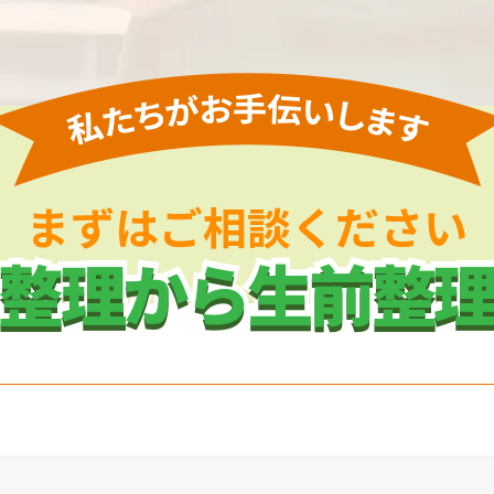
まずはご相談ください
整理から生前整
整理から生前整