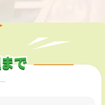
理まで
理まで