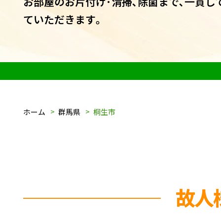
お部屋のお片付け･清掃､除菌まで､一貫し
ていただきます｡
ホーム
群馬県
桐生市
故人