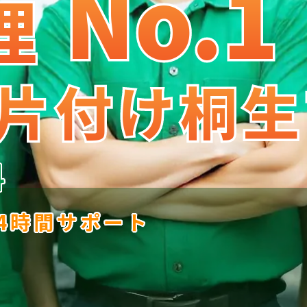
No.1
No
.
1
理
理
片付け桐生
片付け桐生
料
24時間サポート