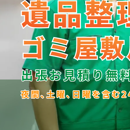
遺品整
遺品整
ゴミ屋敷
ゴミ屋敷
出張お見積り無
夜間､土曜､日曜を含む